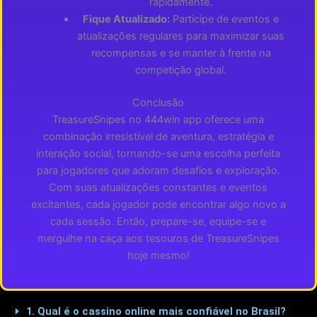
rapidamente.
Fique Atualizado:
Participe de eventos e
atualizações regulares para maximizar suas
recompensas e se manter à frente na
competição global.
Conclusão
TreasureSnipes no 444win app oferece uma
combinação irresistível de aventura, estratégia e
interação social, tornando-se uma escolha perfeita
para jogadores que adoram desafios e exploração.
Com suas atualizações constantes e eventos
excitantes, cada jogador pode encontrar algo novo a
cada sessão. Então, prepare-se, equipe-se e
mergulhe na caça aos tesouros de TreasureSnipes
hoje mesmo!
1. Qual é o cassino online mais confiável no Brasil?