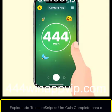
Explorando TreasureSnipes: Um Guia Completo para o