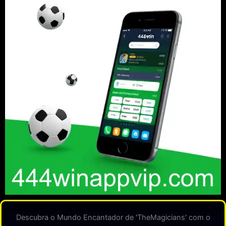
Descubra o Mundo Encantador de 'TheMagicians' com o