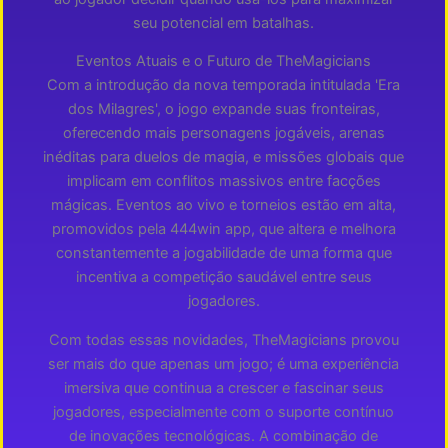
seu potencial em batalhas.
Eventos Atuais e o Futuro de TheMagicians
Com a introdução da nova temporada intitulada 'Era
dos Milagres', o jogo expande suas fronteiras,
oferecendo mais personagens jogáveis, arenas
inéditas para duelos de magia, e missões globais que
implicam em conflitos massivos entre facções
mágicas. Eventos ao vivo e torneios estão em alta,
promovidos pela 444win app, que altera e melhora
constantemente a jogabilidade de uma forma que
incentiva a competição saudável entre seus
jogadores.
Com todas essas novidades, TheMagicians provou
ser mais do que apenas um jogo; é uma experiência
imersiva que continua a crescer e fascinar seus
jogadores, especialmente com o suporte contínuo
de inovações tecnológicas. A combinação de