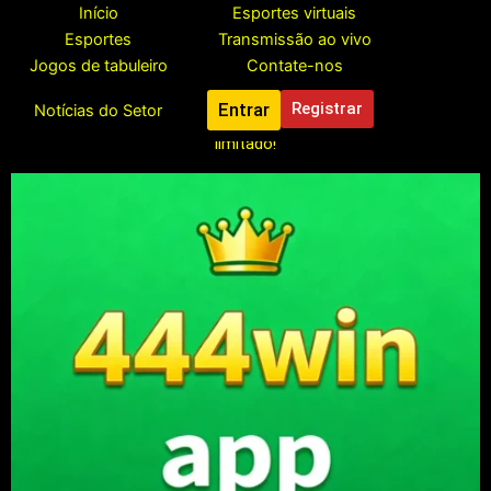
Pular
Início
Esportes virtuais
para
Esportes
Transmissão ao vivo
o
Jogos de tabuleiro
Contate-nos
conteúdo
Entrar
Registrar
Notícias do Setor
Registre-se para reivindicar seu bônus grátis de R$888, tempo
limitado!