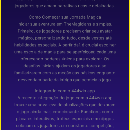
jogadores que amam narrativas ricas e detalhadas.
Como Começar sua Jornada Mágica
Iniciar sua aventura em TheMagicians é simples.
Primeiro, os jogadores precisam criar seu avatar
mágico, personalizando tudo, desde vestes até
habilidades especiais. A partir daí, é crucial escolher
uma escola de magia para se aperfeiçoar, cada uma
oferecendo poderes únicos para explorar. Os
desafios iniciais ajudam os jogadores a se
familiarizarem com as mecânicas básicas enquanto
desvendam parte da intriga que permeia o jogo.
Integrando com o 444win app
A recente integração do jogo com a 444win app
trouxe uma nova leva de atualizações que deixaram
o jogo ainda mais emocionante. Functions como
placares interativos, troféus especiais e minijogos
colocam os jogadores em constante competição,