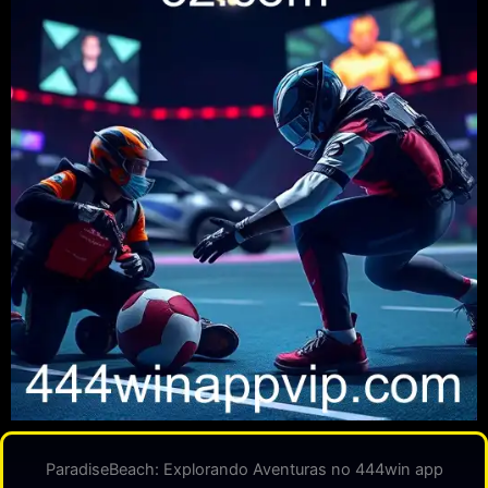
ParadiseBeach: Explorando Aventuras no 444win app