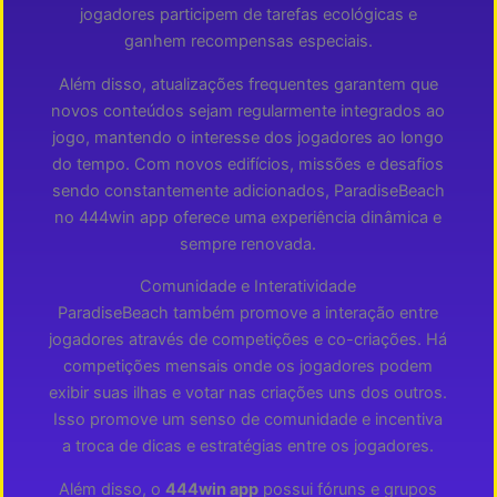
jogadores participem de tarefas ecológicas e
ganhem recompensas especiais.
Além disso, atualizações frequentes garantem que
novos conteúdos sejam regularmente integrados ao
jogo, mantendo o interesse dos jogadores ao longo
do tempo. Com novos edifícios, missões e desafios
sendo constantemente adicionados, ParadiseBeach
no 444win app oferece uma experiência dinâmica e
sempre renovada.
Comunidade e Interatividade
ParadiseBeach também promove a interação entre
jogadores através de competições e co-criações. Há
competições mensais onde os jogadores podem
exibir suas ilhas e votar nas criações uns dos outros.
Isso promove um senso de comunidade e incentiva
a troca de dicas e estratégias entre os jogadores.
Além disso, o
444win app
possui fóruns e grupos