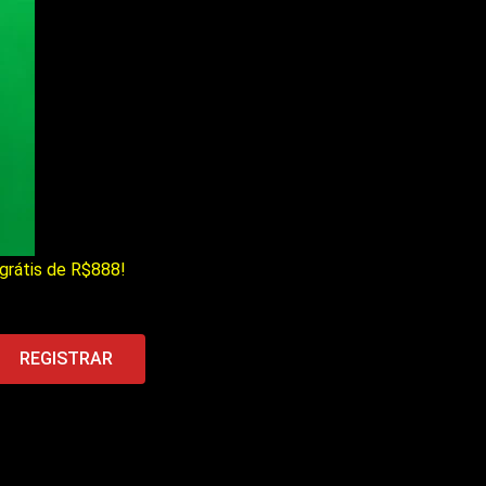
grátis de R$888!
REGISTRAR