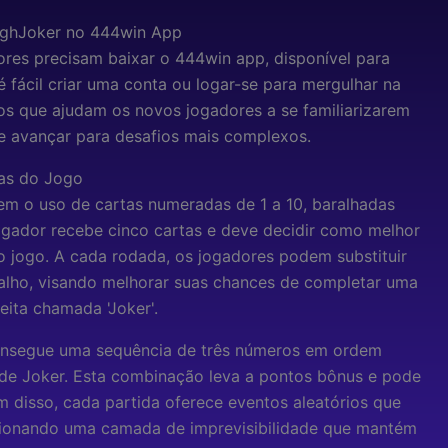
ghJoker no 444win App
res precisam baixar o 444win app, disponível para
é fácil criar uma conta ou logar-se para mergulhar na
os que ajudam os novos jogadores a se familiarizarem
e avançar para desafios mais complexos.
as do Jogo
em o uso de cartas numeradas de 1 a 10, baralhadas
jogador recebe cinco cartas e deve decidir como melhor
do jogo. A cada rodada, os jogadores podem substituir
alho, visando melhorar suas chances de completar uma
eita chamada 'Joker'.
consegue uma sequência de três números em ordem
de Joker. Esta combinação leva a pontos bônus e pode
ém disso, cada partida oferece eventos aleatórios que
icionando uma camada de imprevisibilidade que mantém