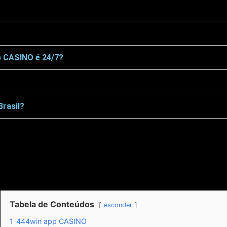
p CASINO é 24/7?
Brasil?
Tabela de Conteúdos
esconder
1
444win app CASINO