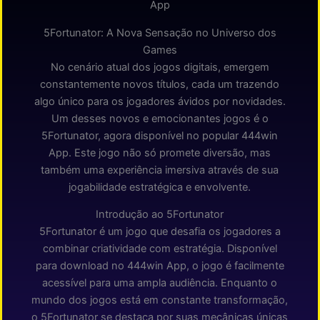
App
5Fortunator: A Nova Sensação no Universo dos
Games
No cenário atual dos jogos digitais, emergem
constantemente novos títulos, cada um trazendo
algo único para os jogadores ávidos por novidades.
Um desses novos e emocionantes jogos é o
5Fortunator, agora disponível no popular 444win
App. Este jogo não só promete diversão, mas
também uma experiência imersiva através de sua
jogabilidade estratégica e envolvente.
Introdução ao 5Fortunator
5Fortunator é um jogo que desafia os jogadores a
combinar criatividade com estratégia. Disponível
para download no 444win App, o jogo é facilmente
acessível para uma ampla audiência. Enquanto o
mundo dos jogos está em constante transformação,
o 5Fortunator se destaca por suas mecânicas únicas