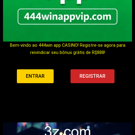
Bem-vindo ao 444win app CASINO! Registre-se agora para
reivindicar seu bônus grátis de R$888!
ENTRAR
REGISTRAR