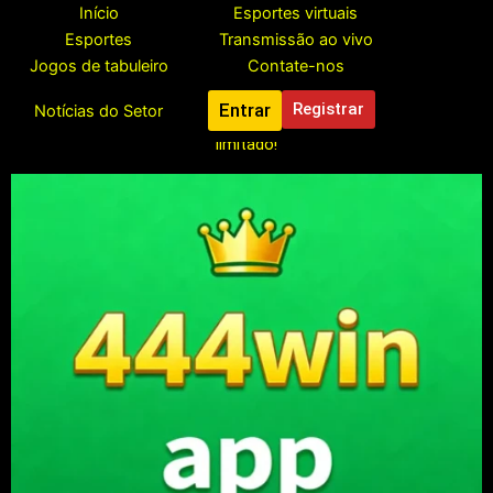
Pular
Início
Esportes virtuais
para
Esportes
Transmissão ao vivo
o
Jogos de tabuleiro
Contate-nos
conteúdo
Entrar
Registrar
Notícias do Setor
Registre-se para reivindicar seu bônus grátis de R$888, tempo
limitado!